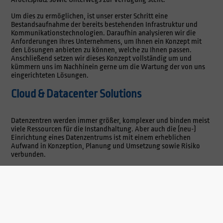
Um dies zu ermöglichen, ist unser erster Schritt eine
Bestandsaufnahme der bereits bestehenden Infrastruktur und
Kommunikationstechnologien. Daraufhin analysieren wir die
Anforderungen Ihres Unternehmens, um Ihnen ein Konzept mit
den Lösungen anbieten zu können, welche zu Ihnen passen.
Anschließend setzen wir dieses Konzept vollständig um und
kümmern uns im Nachhinein gerne um die Wartung der von uns
eingerichteten Lösungen.
Cloud & Datacenter Solutions
Datenzentren werden immer größer, komplexer und binden meist
viele Ressourcen für die Instandhaltung. Aber auch die (neu-)
Einrichtung eines Datenzentrums ist mit einem erheblichen
Aufwand in Konzeption, Planung und Umsetzung sowie Risiko
verbunden.
Um diese Faktoren gering zu halten, stellen wir Ihnen
professionelle Beratung, mit welcher wir Ihre IT-Struktur flexibel,
leistungsfähig und kostentransparent halten.
Damit Ihr Datenzentrum sicher und immer verfügbar bleibt und
auch die Einrichtung Ihres Datenzentrums reibungslos von statten
geht, bieten wir Ihnen von der Konzeption über die Umsetzung bis