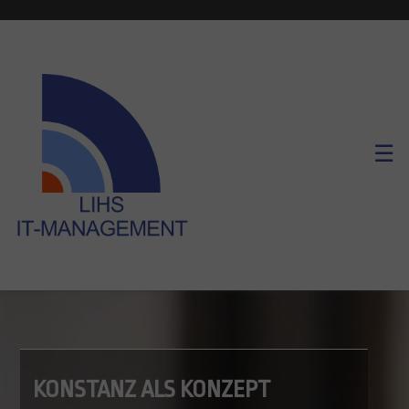
Subnavigation
☰
Skip
to
main
navigation
KONSTANZ ALS KONZEPT